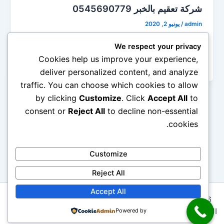
شركة تعقيم بالخبر 0545690779
admin
/
يونيو 2, 2020
شركة تعقيم بالخبر عزيزى العميل اصبح التعقيم والتطهير
We respect your privacy
للمنازل والبيوت والمساجد والشقق والفلل والمجالس
Cookies help us improve your experience,
والمطاعم من الامور الهامة والمهمة فى
deliver personalized content, and analyze
traffic. You can choose which cookies to allow
by clicking
Customize
. Click
Accept All
to
consent or
Reject All
to decline non-essential
1
2
…
5
التالي
←
cookies.
Customize
Reject All
Accept All
Copyright © 2026 شركة ابتكار المثالية 0545690779 لخدمات
التنظيف ومكافحة الحشرات | Powered by
Powered by
قالب Astra للووردبريس