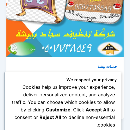
خدمات بيشة
شركة تنظيف سجاد ببيشة 0545690779
We respect your privacy
admin
/
أكتوبر 7, 2023
Cookies help us improve your experience,
deliver personalized content, and analyze
شركة تنظيف سجاد ببيشة شركة التاج المثالى لتنظيف
traffic. You can choose which cookies to allow
جميع انواع السجاد والموكيت والمفروشات بافضل الاسعار
وجودة فى العمل المقدم للعميل […]
by clicking
Customize
. Click
Accept All
to
consent or
Reject All
to decline non-essential
cookies.