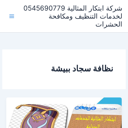
خطي
شركة ابتكار المثالية 0545690779
لى
لخدمات التنظيف ومكافحة
لمحتوى
الحشرات
نظافة سجاد ببيشة