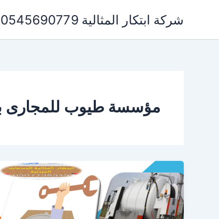
خطي
شركة ابتكار المثالية 0545690779 لخدمات التنظيف ومكافحة الحشرات
لى
لمحتوى
مؤسسة طيوب للمجارى ب