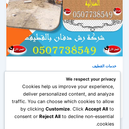
خدمات القطيف
شركة رش دفان بالقطيف 0545690779
We respect your privacy
admin
/
أبريل 6, 2020
Cookies help us improve your experience,
deliver personalized content, and analyze
شركة رش دفان بالقطيف رش الدفان أو مكافحة النمل
traffic. You can choose which cookies to allow
الأبيض من الحشرات التي إذا لم تكن مكافحتها من البداية
عند […]
by clicking
Customize
. Click
Accept All
to
consent or
Reject All
to decline non-essential
cookies.