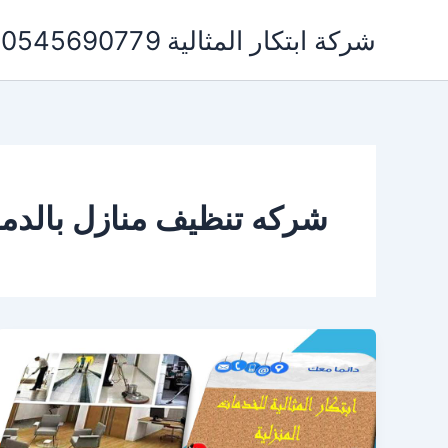
خطي
شركة ابتكار المثالية 0545690779 لخدمات التنظيف ومكافحة الحشرات
لى
لمحتوى
شركه تنظيف منازل بالدما