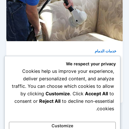
خدمات الدمام
شركة تنظيف مجالس بالدمام 0545690779
We respect your privacy
admin
/
أبريل 22, 2019
Cookies help us improve your experience,
deliver personalized content, and analyze
شركة تنظيف مجالس بالدمام، يوجد الكثير من الأشخاص
traffic. You can choose which cookies to allow
الذين يحتاجون إلى الوسائل المختلفة التي تساعدهم في
تنظيف المجالس والأثاث باختلاف […]
by clicking
Customize
. Click
Accept All
to
consent or
Reject All
to decline non-essential
cookies.
Customize