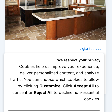
خدمات القطيف
شركة تنظيف فلل بالقطيف 0545690779
We respect your privacy
admin
/
أبريل 23, 2019
Cookies help us improve your experience,
deliver personalized content, and analyze
تنظيف الفلل بالمساحات الواسعة وعدد الغرف الكثيرة
traffic. You can choose which cookies to allow
والأثاث الكثير، مما يتطلب الجهد الكبير والوقت المتسع
لإجراء عملية النظافة داخل الفيلة […]
by clicking
Customize
. Click
Accept All
to
consent or
Reject All
to decline non-essential
cookies.