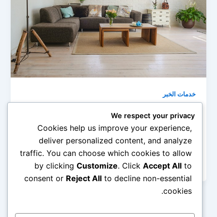
خدمات الخبر
شركة تنظيف منازل بالخبر 0545690779
We respect your privacy
admin
/
مايو 19, 2020
Cookies help us improve your experience,
deliver personalized content, and analyze
نقدم لكم أعزائنا القراء شركة تنظيف منازل بالخبر التي
traffic. You can choose which cookies to allow
تقدم الخدمات المتكاملة لتنظيف المنازل وتعقيمها فإذا
رغبتم في الحصول على […]
by clicking
Customize
. Click
Accept All
to
consent or
Reject All
to decline non-essential
cookies.