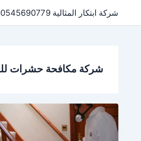
خطي
شركة ابتكار المثالية 0545690779 لخدمات التنظيف ومكافحة الحشرات
لى
لمحتوى
شركة مكافحة حشرات للم