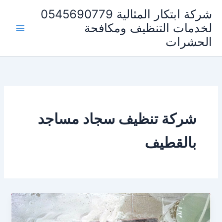
خطي
شركة ابتكار المثالية 0545690779
لى
لخدمات التنظيف ومكافحة
لمحتوى
الحشرات
شركة تنظيف سجاد مساجد
بالقطيف