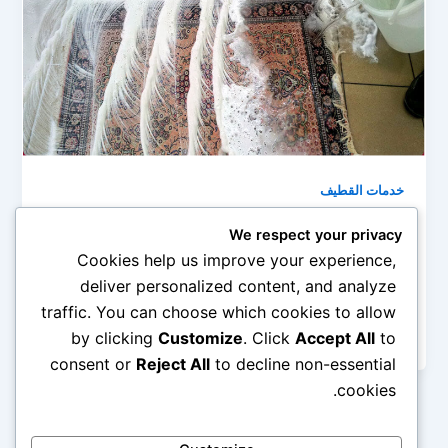
خدمات القطيف
شركة تنظيف سجاد بالقطيف 0545690779
We respect your privacy
admin
/
أبريل 23, 2019
Cookies help us improve your experience,
deliver personalized content, and analyze
السجاد هو من أهم المفروشات التي توجد في المنزل ولكن
traffic. You can choose which cookies to allow
هو من أكثر المفروشات التي تتعرض كثيرا الأتربة والبقع
بسبب […]
by clicking
Customize
. Click
Accept All
to
consent or
Reject All
to decline non-essential
cookies.