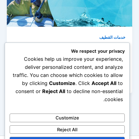
خدمات القطيف
شركة تنظيف خزانات بالقطيف 0545690779
We respect your privacy
admin
/
أبريل 23, 2019
Cookies help us improve your experience,
deliver personalized content, and analyze
خزانات المياه هي من الأشياء الهامة التي توجد في كل
traffic. You can choose which cookies to allow
منزل وكل الشركات والمدارس والفلل والقصور، وذلك لأن
الخزانات هي […]
by clicking
Customize
. Click
Accept All
to
consent or
Reject All
to decline non-essential
cookies.
Customize
Reject All