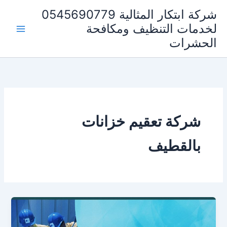
خطي
شركة ابتكار المثالية 0545690779
لى
لخدمات التنظيف ومكافحة
لمحتوى
الحشرات
شركة تعقيم خزانات
بالقطيف