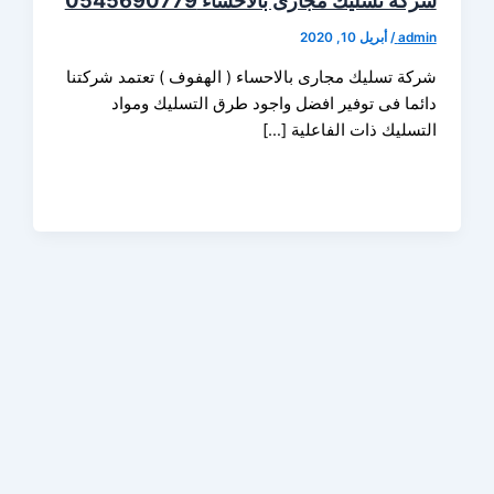
 تسليك مجارى بالاحساء 0545690779
ad
/
أبريل 10, 2020
ة تسليك مجارى بالاحساء ( الهفوف ) تعتمد شركتنا
ما فى توفير افضل واجود طرق التسليك ومواد
سليك ذات الفاعلية […]