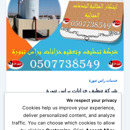
خدمات راس تنورة
شركة تنظيف خزانات براس تنورة
0545690779
We respect your privacy
admin
/
مايو 19, 2020
Cookies help us improve your experience,
deliver personalized content, and analyze
شركة تنظيف خزانات براس تنورة وتعقيم الخزانات مما لا
traffic. You can choose which cookies to allow
شك فيه أنه قد اصبح وجود الخزانات من الامور المهمة جدا
[…]