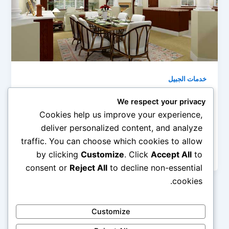
خدمات الجبيل
شركة تنظيف فلل بالجبيل 0545690779
We respect your privacy
admin
/
أبريل 22, 2019
Cookies help us improve your experience,
deliver personalized content, and analyze
عميلنا العزيز إذا كنت تبحث عن شركة تنظيف فلل بالجبيل
traffic. You can choose which cookies to allow
وقد أرهقت في البحث المتواصل عن شركة تنظيف تقوم
بتلبية […]
by clicking
Customize
. Click
Accept All
to
consent or
Reject All
to decline non-essential
cookies.
Customize