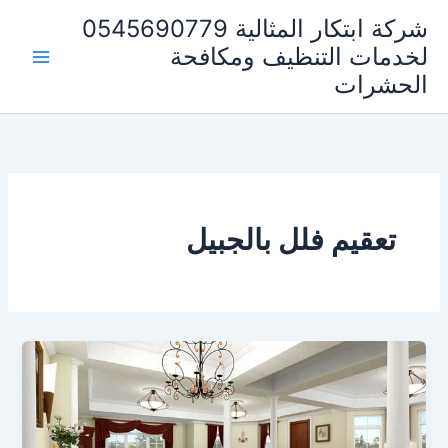
خطي
شركة ابتكار المثالية 0545690779
لى
لخدمات التنظيف ومكافحة
لمحتوى
الحشرات
تعقيم فلل بالجبيل