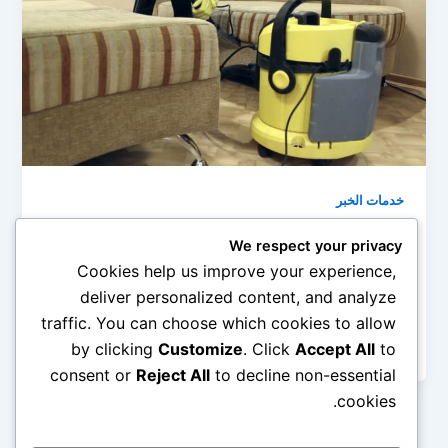
خدمات الخبر
شركة تنظيف مجالس بالخبر 0545690779
We respect your privacy
admin
/
أبريل 23, 2019
Cookies help us improve your experience,
deliver personalized content, and analyze
لاشك في أن المجالس تحتل مكانة عظيمة في كل منزل
traffic. You can choose which cookies to allow
لذا تحرص ربات البيوت على تنسيقها وتجميلها لتكون دوماً
في […]
by clicking
Customize
. Click
Accept All
to
consent or
Reject All
to decline non-essential
cookies.