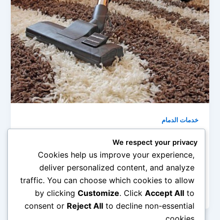
خدمات الدمام
شركة تنظيف سجاد بالدمام 0545690779
We respect your privacy
admin
/
أبريل 22, 2019
Cookies help us improve your experience,
deliver personalized content, and analyze
شركة تنظيف سجاد بالدمام يحتاج الكثير من الأشخاص إلى
traffic. You can choose which cookies to allow
تنظيف السجاد من الحين للآخر خصوصا في المناسبات
ولذلك يلجأون إلى […]
by clicking
Customize
. Click
Accept All
to
consent or
Reject All
to decline non-essential
cookies.