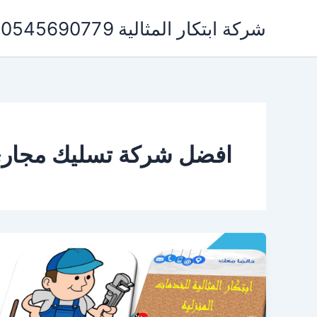
خطي
شركة ابتكار المثالية 0545690779 لخدمات التنظيف ومكافحة الحشرات
لى
لمحتوى
افضل شركة تسليك مجاري