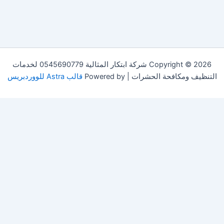
Copyright © 2026 شركة ابتكار المثالية 0545690779 لخدمات
التنظيف ومكافحة الحشرات | Powered by
قالب Astra للووردبريس
This site is protected by
wp-copyrightpro.com
Accept All
Reject All
Customize
Powered by
✖
Necessary Cookies
Always Active
►
Necessary cookies enable essential site features like secure log-
ins and consent preference adjustments. They do not store
personal data.