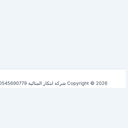
Copyright © 2026 شركة ابتكار المثالية 0545690779 لخدمات التنظيف ومكافحة الحشرات | Powered by
Accept All
Reject All
Customize