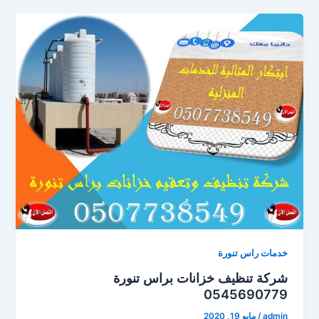
خدمات راس تنورة
شركة تنظيف خزانات براس تنورة
0545690779
admin
/
مايو 19, 2020