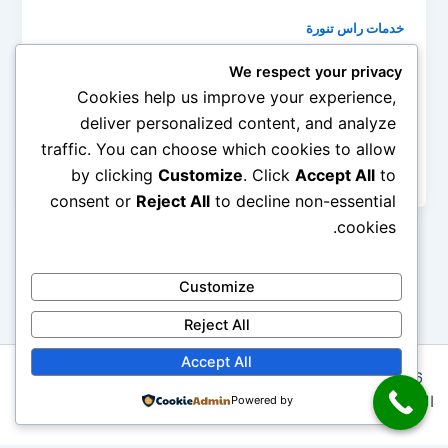
خدمات راس تنورة
شركة تنظيف مجالس براس تنورة
We respect your privacy
0545690779
Cookies help us improve your experience,
admin
/
مارس 27, 2020
deliver personalized content, and analyze
traffic. You can choose which cookies to allow
شركة تنظيف مجالس براس تنورة من المعروف عن العربي
إنه كريم يحب أن يستقبل الضيوف ولذا تجد في كل البيوت
by clicking
Customize
. Click
Accept All
to
consent or
Reject All
to decline non-essential
cookies.
Customize
Reject All
Accept All
Copyright © 2026 شركة ابتكار المثالية 0545690779 لخدمات
التنظيف ومكافحة الحشرات | Powered by
Powered by
قالب Astra للووردبريس