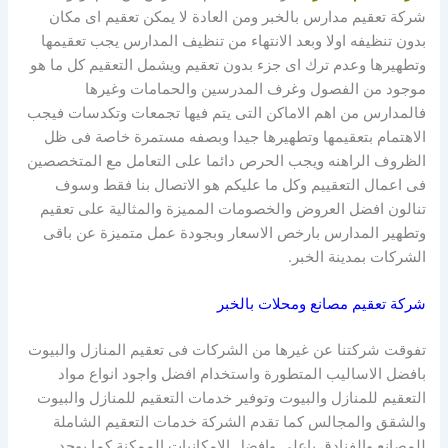
شركة تعقيم مدارس بالخبر ومن العادة لا يمكن تعقيم اى مكان
بدون تنظيفه اولا وبعد الانتهاء من تنظيف المدارس يجب تعقيمها
وتطهيرها وعدم ترك اى جزء بدون تعقيم ويشمل التعقيم كل ما هو
موجود من الفصول وغرف المدرسين والحمامات وغيرها
فالمدارس من اهم الاماكن التى يتم فيها تجمعات وتكدسات فيجب
الاهتمام بتعقيمها وتطهيرها جيدا وبصفه مستمرة خاصة فى ظل
الظروف الراهنه ويجب الحرص دائما على التعامل مع المتخصصين
فى اعمال التعقييم وكل ما عليكم هو الاتصال بنا فقط وسوف
تنالون افضل العروض والخصومات المميزة والمثالية على تعقيم
وتطهير المدارس بارخص الاسعار وبجودة عمل متميزة عن باقى
الشركات بمدينة الخبر.
شركة تعقيم مصانع ومحلات بالخبر
تفوقت شركتنا عن غيرها من الشركات فى تعقيم المنازل والبيوت
بافضل الاساليب المتطورة واستخدام افضل واجود انواع مواد
التعقيم للمنازل والبيوت وتوفير خدمات التعقيم للمنازل والبيوت
والشقق والمجالس كما تقدم الشركة خدمات التعقيم الشاملة
للمصانع والفنادق باعلى وافضل الامكانيات الممكنة كما يوجد