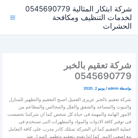
خطي
شركة ابتكار المثالية 0545690779
لى
لخدمات التنظيف ومكافحة
لمحتوى
الحشرات
شركة تعقيم بالخبر
0545690779
بواسطة
admin
/
يونيو 2, 2020
شركة تعقيم بالخبر عزيزى العميل اصبح التعقيم والتطهير للمنازل
والبيوت والمساجد والشقق والفلل والمجالس والمطاعم من
الامور الهامة والمهمة فى حياة كل شخص كما ان شركتنا تخصصت
فى توفير كافة الادوات والمواد والمطهرات التى تستخدم فى
عملية التعقيم كما ان الشركة تمتلك كادر مدرب على كافة التعامل
مع اصعب الامور كما اننا نقوم بتعقيم وتطهير المنزل ضد