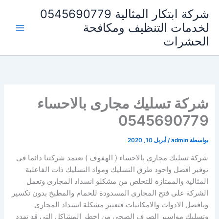
خطي
شركة ابتكار المثالية 0545690779
لى
لخدمات التنظيف ومكافحة
لمحتوى
الحشرات
شركة تسليك مجارى بالاحساء
0545690779
بواسطة
admin
/
أبريل 10, 2020
شركة تسليك مجارى بالاحساء ( الهفوف ) تعتمد شركتنا دائما فى
توفير افضل واجود طرق التسليك ومواد التسليك ذات الفاعلية
المثالية والممتازة للتخلص من مشكلو انسداد المجارى وتعمل
الشركة على فتح المجارى المسدودة للحمام والمطبخ بدون تكسير
وبافضل الادوات والامكانيات فتعتبر مشكلة انسداد المجارى
وتسليك مواسير الصرف الصحي من اخطر المشاكل التى قد تهدد