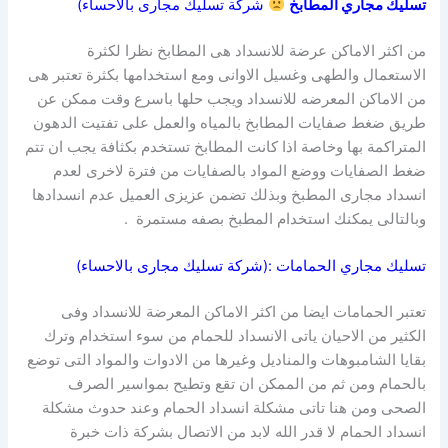
تسليك مجاري المطابخ
شركة تسليك مجارى بالاحساء)
من اكثر الاماكن عرضة للانسداد هى المطابخ نظرا لكثرة
الاستعمال والطهى وغسيل الاوانى ومع استخدامها بكثرة تعتبر هى
من الاماكن المعرضه للانسداد ويجب حلها باسرع وقت ممكن عن
طريق ضغط صفايات المطابخ بالمياه والعمل على تفتيت الدهون
المتراكمة بها وخاصة اذا كانت المطابخ تستخدم بكثافة يجب ان تتم
ضغط الصفايات ووضع المواد بالصفايات من فترة لاخرى لعدم
انسداد مجارى المطبخ وبذلك تضمن عزيزى العميل عدم انسدادها
وبالتالى يمكنك استخدام المطبخ بصفه مستمرة .
تسليك مجاري الحمامات :(شركة تسليك مجارى بالاحساء)
تعتبر الحمامات ايضا من اكثر الاماكن المعرضة للانسداد وفى
الكثير من الاحيان ياتى الانسداد للحمام من سوء استخدام وترك
بقايا الشامبوهات والمناديل وغيرها من الادوات والمواد التى توضع
بالحمام ومن ثم من الممكن ان تقع وتطيح بمواسير الصرف
الصحى ومن هنا تاتى مشكلة انسداد الحمام وعند حدوث مشكلة
انسداد الحمام لا قدر الله لابد من الاتصال بشركة ذات خبرة