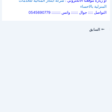
او زيارة موقعنا الالكتروني :
شركة ابتكار المثالية للخدمات
المنزلية بالاحساء
التواصل ::::: جوال ::::::: واتس ::::::::: 0545690779
السابق