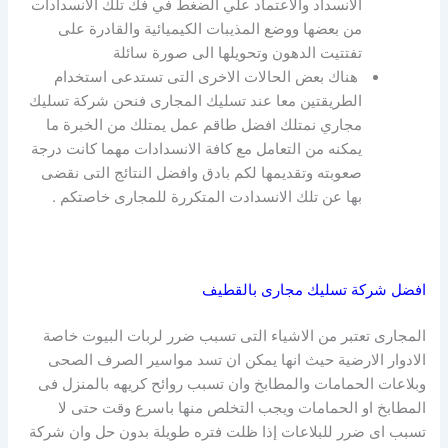
الانسداد والاعتماد علي الضغط في فك تلك الانسدادات
من بعضها ووضع المذيبات الكيميائية والقادرة على
تفتتيت الدهون وتحويلها الى صورة سائلة
هناك بعض الحالات الاخرى التى تستدعى استخدام
الطريقتين معا عند تسليك المجارى فنحن شركة تسليك
مجاري نمتلك افضل طاقم عمل يمتلك من الخبرة ما
يمكنه من التعامل مع كافة الانسدادات مهما كانت درجة
صعوبته وتقديمها لكم بادق وافضل النتائج التى نقضى
بها عن تلك الانسدادت المتكررة للمجارى خاصتكم .
افضل شركة تسليك مجارى بالقطيف
المجارى تعتبر من الاشياء التى تسبب ضرر لربات البيوت خاصة
الادوار الارضية حيث انها يمكن ان تسد مواسير الصرف الصحى
وبلاعات الحمامات والمطابخ وان تسبب روائح كريهه بالمنزل فى
المطابخ او الحمامات ويجب التخلص منها باسرع وقت حتى لا
تسبب اى ضرر للبلاعات إذا ظلت فتره طويلة بدون حل وان شركة